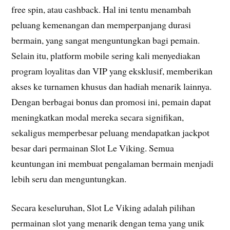
free spin, atau cashback. Hal ini tentu menambah
peluang kemenangan dan memperpanjang durasi
bermain, yang sangat menguntungkan bagi pemain.
Selain itu, platform mobile sering kali menyediakan
program loyalitas dan VIP yang eksklusif, memberikan
akses ke turnamen khusus dan hadiah menarik lainnya.
Dengan berbagai bonus dan promosi ini, pemain dapat
meningkatkan modal mereka secara signifikan,
sekaligus memperbesar peluang mendapatkan jackpot
besar dari permainan Slot Le Viking. Semua
keuntungan ini membuat pengalaman bermain menjadi
lebih seru dan menguntungkan.
Secara keseluruhan, Slot Le Viking adalah pilihan
permainan slot yang menarik dengan tema yang unik