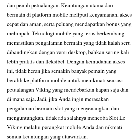
dan penuh petualangan. Keuntungan utama dari
bermain di platform mobile meliputi kenyamanan, akses
cepat dan aman, serta peluang mendapatkan bonus yang
melimpah. Teknologi mobile yang terus berkembang
memastikan pengalaman bermain yang tidak kalah seru
dibandingkan dengan versi desktop, bahkan sering kali
lebih praktis dan fleksibel. Dengan kemudahan akses
ini, tidak heran jika semakin banyak pemain yang
beralih ke platform mobile untuk menikmati sensasi
petualangan Viking yang mendebarkan kapan saja dan
di mana saja. Jadi, jika Anda ingin merasakan
pengalaman bermain slot yang menyenangkan dan
menguntungkan, tidak ada salahnya mencoba Slot Le
Viking melalui perangkat mobile Anda dan nikmati
semua keuntungan yang ditawarkan.