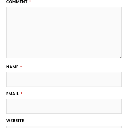
COMMENT
*
NAME
*
EMAIL
*
WEBSITE