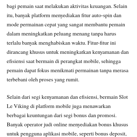
bagi pemain saat melakukan aktivitas keuangan. Selain
itu, banyak platform menyediakan fitur auto-spin dan
mode permainan cepat yang sangat membantu pemain
dalam meningkatkan peluang menang tanpa harus
terlalu banyak menghabiskan waktu. Fitur-fitur ini
dirancang khusus untuk meningkatkan kenyamanan dan
efisiensi saat bermain di perangkat mobile, sehingga
pemain dapat fokus menikmati permainan tanpa merasa
terbebani oleh proses yang rumit.
Selain dari segi kenyamanan dan efisiensi, bermain Slot
Le Viking di platform mobile juga menawarkan
berbagai keuntungan dari segi bonus dan promosi.
Banyak operator judi online menyediakan bonus khusus
untuk pengguna aplikasi mobile, seperti bonus deposit,