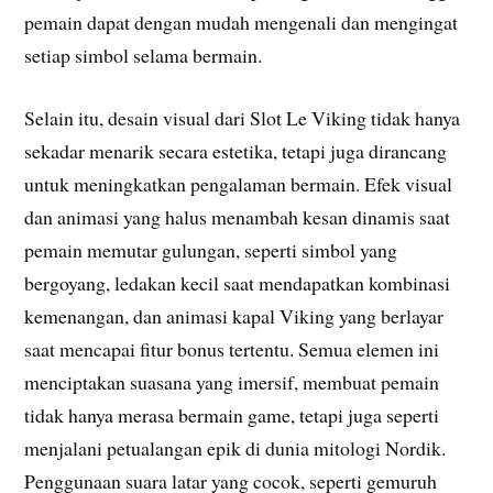
pemain dapat dengan mudah mengenali dan mengingat
setiap simbol selama bermain.
Selain itu, desain visual dari Slot Le Viking tidak hanya
sekadar menarik secara estetika, tetapi juga dirancang
untuk meningkatkan pengalaman bermain. Efek visual
dan animasi yang halus menambah kesan dinamis saat
pemain memutar gulungan, seperti simbol yang
bergoyang, ledakan kecil saat mendapatkan kombinasi
kemenangan, dan animasi kapal Viking yang berlayar
saat mencapai fitur bonus tertentu. Semua elemen ini
menciptakan suasana yang imersif, membuat pemain
tidak hanya merasa bermain game, tetapi juga seperti
menjalani petualangan epik di dunia mitologi Nordik.
Penggunaan suara latar yang cocok, seperti gemuruh