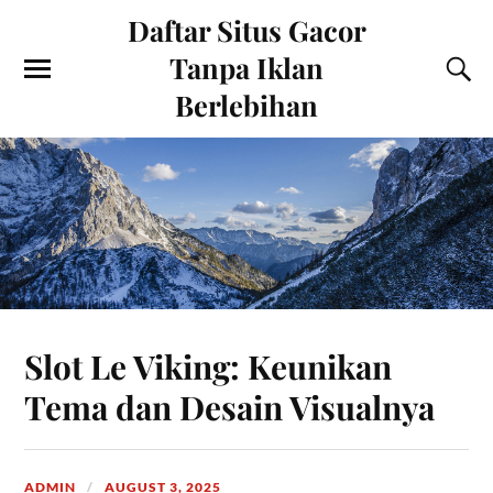
Daftar Situs Gacor
Tanpa Iklan
Berlebihan
Slot Le Viking: Keunikan
Tema dan Desain Visualnya
ADMIN
AUGUST 3, 2025