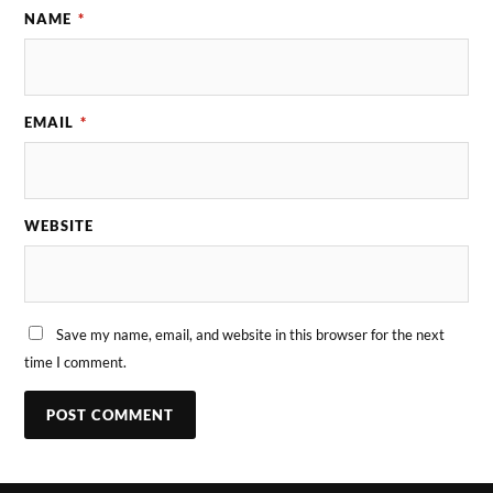
NAME
*
EMAIL
*
WEBSITE
Save my name, email, and website in this browser for the next
time I comment.