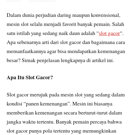
Dalam dunia perjudian daring maupun konvensional,
mesin slot selalu menjadi favorit banyak pemain. Salah
satu istilah yang sedang naik daun adalah “
slot gacor
“.
Apa sebenarnya arti dari slot gacor dan bagaimana cara
memanfaatkannya agar bisa mendapatkan kemenangan
besar? Simak penjelasan lengkapnya di artikel ini.
Apa Itu Slot Gacor?
Slot gacor merujuk pada mesin slot yang sedang dalam
kondisi “panen kemenangan”. Mesin ini biasanya
memberikan kemenangan secara berturut-turut dalam
jangka waktu tertentu. Banyak pemain percaya bahwa
slot gacor punya pola tertentu yang memungkinkan