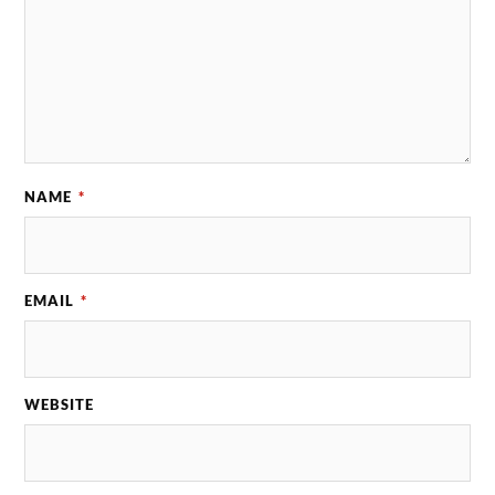
NAME
*
EMAIL
*
WEBSITE