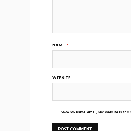
NAME
*
WEBSITE
Save my name, email, and website in this 