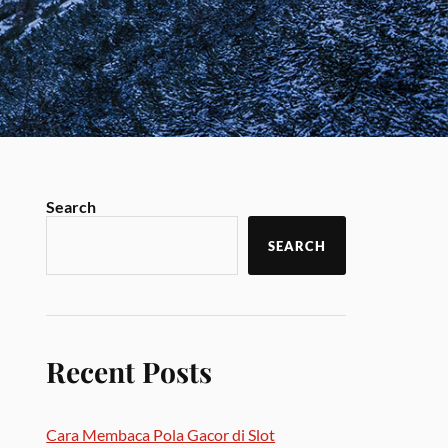
Search
SEARCH
Recent Posts
Cara Membaca Pola Gacor di Slot