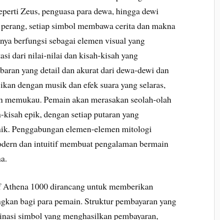
seperti Zeus, penguasa para dewa, hingga dewi
 perang, setiap simbol membawa cerita dan makna
anya berfungsi sebagai elemen visual yang
asi dari nilai-nilai dan kisah-kisah yang
aran yang detail dan akurat dari dewa-dewi dan
ikan dengan musik dan efek suara yang selaras,
an memukau. Pemain akan merasakan seolah-olah
-kisah epik, dengan setiap putaran yang
nik. Penggabungan elemen-elemen mitologi
modern dan intuitif membuat pengalaman bermain
a.
 Athena 1000 dirancang untuk memberikan
gkan bagi para pemain. Struktur pembayaran yang
inasi simbol yang menghasilkan pembayaran,