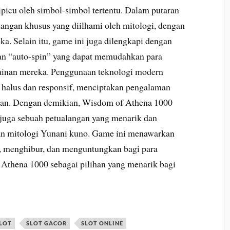
picu oleh simbol-simbol tertentu. Dalam putaran
angan khusus yang diilhami oleh mitologi, dengan
ka. Selain itu, game ini juga dilengkapi dengan
 dan “auto-spin” yang dapat memudahkan para
inan mereka. Penggunaan teknologi modern
 halus dan responsif, menciptakan pengalaman
kan. Dengan demikian, Wisdom of Athena 1000
 juga sebuah petualangan yang menarik dan
n mitologi Yunani kuno. Game ini menawarkan
 menghibur, dan menguntungkan bagi para
Athena 1000 sebagai pilihan yang menarik bagi
LOT
SLOT GACOR
SLOT ONLINE