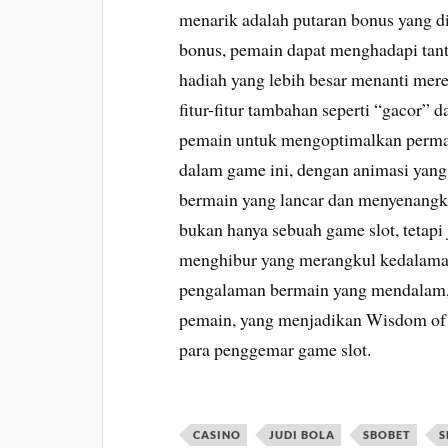
menarik adalah putaran bonus yang di
bonus, pemain dapat menghadapi tant
hadiah yang lebih besar menanti mere
fitur-fitur tambahan seperti “gacor”
pemain untuk mengoptimalkan perma
dalam game ini, dengan animasi yang
bermain yang lancar dan menyenang
bukan hanya sebuah game slot, tetapi
menghibur yang merangkul kedalama
pengalaman bermain yang mendalam,
pemain, yang menjadikan Wisdom of 
para penggemar game slot.
CASINO
JUDI BOLA
SBOBET
S