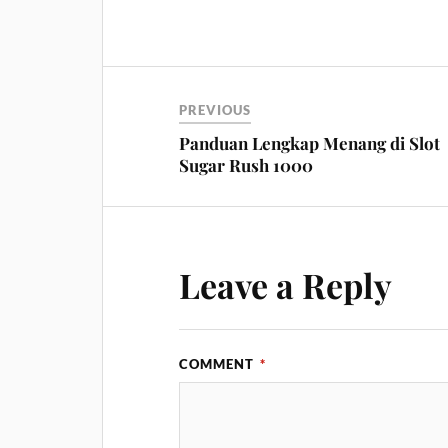
PREVIOUS
Panduan Lengkap Menang di Slot
Sugar Rush 1000
Leave a Reply
COMMENT
*