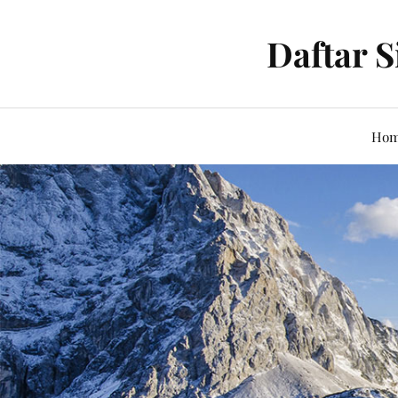
Daftar S
Ho