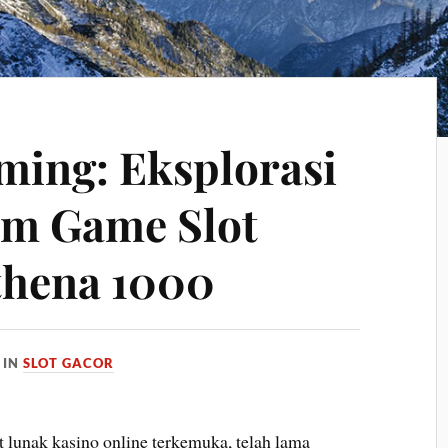
ming: Eksplorasi
am Game Slot
thena 1000
IN
SLOT GACOR
lunak kasino online terkemuka, telah lama