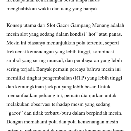
menghabiskan waktu dan uang yang banyak.
Konsep utama dari Slot Gacor Gampang Menang adalah
mesin slot yang sedang dalam kondisi “hot” atau panas.
Mesin ini biasanya menunjukkan pola tertentu, seperti
frekuensi kemenangan yang lebih tinggi, kombinasi
simbol yang sering muncul, dan pembayaran yang lebih
sering terjadi. Banyak pemain percaya bahwa mesin ini
memiliki tingkat pengembalian (RTP) yang lebih tinggi
dan kemungkinan jackpot yang lebih besar. Untuk
memanfaatkan peluang ini, pemain dianjurkan untuk
melakukan observasi terhadap mesin yang sedang
“gacor” dan tidak terburu-buru dalam berpindah mesin.
Dengan memahami pola dan pola kemenangan mesin
tertentu, peluang untuk mendapatkan kemenangan besar