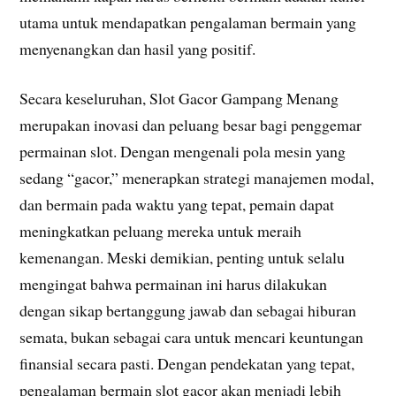
utama untuk mendapatkan pengalaman bermain yang
menyenangkan dan hasil yang positif.
Secara keseluruhan, Slot Gacor Gampang Menang
merupakan inovasi dan peluang besar bagi penggemar
permainan slot. Dengan mengenali pola mesin yang
sedang “gacor,” menerapkan strategi manajemen modal,
dan bermain pada waktu yang tepat, pemain dapat
meningkatkan peluang mereka untuk meraih
kemenangan. Meski demikian, penting untuk selalu
mengingat bahwa permainan ini harus dilakukan
dengan sikap bertanggung jawab dan sebagai hiburan
semata, bukan sebagai cara untuk mencari keuntungan
finansial secara pasti. Dengan pendekatan yang tepat,
pengalaman bermain slot gacor akan menjadi lebih