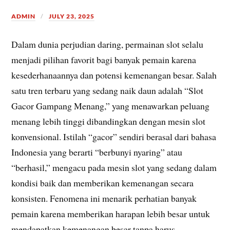
ADMIN
JULY 23, 2025
Dalam dunia perjudian daring, permainan slot selalu
menjadi pilihan favorit bagi banyak pemain karena
kesederhanaannya dan potensi kemenangan besar. Salah
satu tren terbaru yang sedang naik daun adalah “Slot
Gacor Gampang Menang,” yang menawarkan peluang
menang lebih tinggi dibandingkan dengan mesin slot
konvensional. Istilah “gacor” sendiri berasal dari bahasa
Indonesia yang berarti “berbunyi nyaring” atau
“berhasil,” mengacu pada mesin slot yang sedang dalam
kondisi baik dan memberikan kemenangan secara
konsisten. Fenomena ini menarik perhatian banyak
pemain karena memberikan harapan lebih besar untuk
mendapatkan kemenangan besar tanpa harus