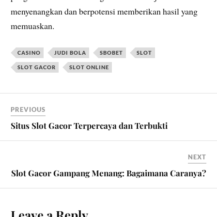
menyenangkan dan berpotensi memberikan hasil yang
memuaskan.
CASINO
JUDI BOLA
SBOBET
SLOT
SLOT GACOR
SLOT ONLINE
PREVIOUS
Situs Slot Gacor Terpercaya dan Terbukti
NEXT
Slot Gacor Gampang Menang: Bagaimana Caranya?
Leave a Reply