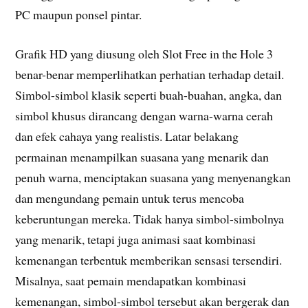
PC maupun ponsel pintar.
Grafik HD yang diusung oleh Slot Free in the Hole 3
benar-benar memperlihatkan perhatian terhadap detail.
Simbol-simbol klasik seperti buah-buahan, angka, dan
simbol khusus dirancang dengan warna-warna cerah
dan efek cahaya yang realistis. Latar belakang
permainan menampilkan suasana yang menarik dan
penuh warna, menciptakan suasana yang menyenangkan
dan mengundang pemain untuk terus mencoba
keberuntungan mereka. Tidak hanya simbol-simbolnya
yang menarik, tetapi juga animasi saat kombinasi
kemenangan terbentuk memberikan sensasi tersendiri.
Misalnya, saat pemain mendapatkan kombinasi
kemenangan, simbol-simbol tersebut akan bergerak dan