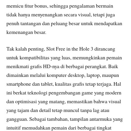
memicu fitur bonus, sehingga pengalaman bermain
tidak hanya menyenangkan secara visual, tetapi juga
penuh tantangan dan peluang besar untuk mendapatkan
kemenangan besar.
Tak kalah penting, Slot Free in the Hole 3 dirancang
untuk kompatibilitas yang luas, memungkinkan pemain
menikmati grafis HD-nya di berbagai perangkat. Baik
dimainkan melalui komputer desktop, laptop, maupun
smartphone dan tablet, kualitas grafis tetap terjaga. Hal
ini berkat teknologi pengembangan game yang modern
dan optimisasi yang matang, memastikan bahwa visual
yang tajam dan detail tetap muncul tanpa lag atau
gangguan. Sebagai tambahan, tampilan antarmuka yang
intuitif memudahkan pemain dari berbagai tingkat