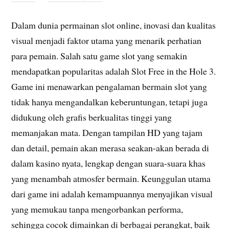
Dalam dunia permainan slot online, inovasi dan kualitas
visual menjadi faktor utama yang menarik perhatian
para pemain. Salah satu game slot yang semakin
mendapatkan popularitas adalah Slot Free in the Hole 3.
Game ini menawarkan pengalaman bermain slot yang
tidak hanya mengandalkan keberuntungan, tetapi juga
didukung oleh grafis berkualitas tinggi yang
memanjakan mata. Dengan tampilan HD yang tajam
dan detail, pemain akan merasa seakan-akan berada di
dalam kasino nyata, lengkap dengan suara-suara khas
yang menambah atmosfer bermain. Keunggulan utama
dari game ini adalah kemampuannya menyajikan visual
yang memukau tanpa mengorbankan performa,
sehingga cocok dimainkan di berbagai perangkat, baik