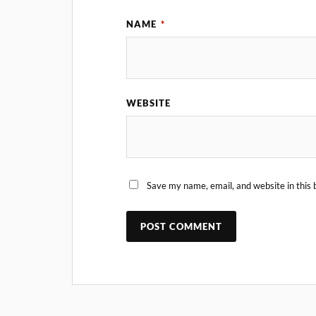
NAME
*
WEBSITE
Save my name, email, and website in this 