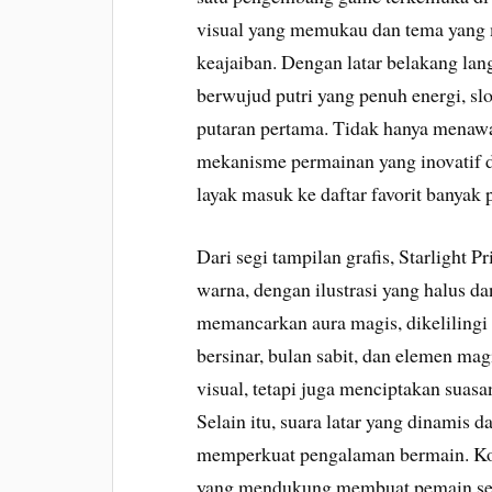
visual yang memukau dan tema yang 
keajaiban. Dengan latar belakang la
berwujud putri yang penuh energi, sl
putaran pertama. Tidak hanya menawa
mekanisme permainan yang inovatif
layak masuk ke daftar favorit banyak
Dari segi tampilan grafis, Starlight
warna, dengan ilustrasi yang halus da
memancarkan aura magis, dikelilingi 
bersinar, bulan sabit, dan elemen mag
visual, tetapi juga menciptakan sua
Selain itu, suara latar yang dinamis 
memperkuat pengalaman bermain. Kom
yang mendukung membuat pemain se