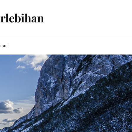
erlebihan
tact