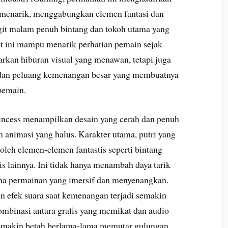
menarik, menggabungkan elemen fantasi dan
ngit malam penuh bintang dan tokoh utama yang
ot ini mampu menarik perhatian pemain sejak
rkan hiburan visual yang menawan, tetapi juga
 dan peluang kemenangan besar yang membuatnya
 pemain.
 Princess menampilkan desain yang cerah dan penuh
n animasi yang halus. Karakter utama, putri yang
oleh elemen-elemen fantastis seperti bintang
is lainnya. Ini tidak hanya menambah daya tarik
sana permainan yang imersif dan menyenangkan.
dan efek suara saat kemenangan terjadi semakin
binasi antara grafis yang memikat dan audio
makin betah berlama-lama memutar gulungan