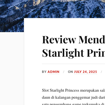
Review Menda
Starlight Pri
BY
ADMIN
ON
JULY 24, 2025
Slot Starlight Princess merupakan sal
daun di kalangan penggemar judi dar
satu pengembang game terkemuka di 