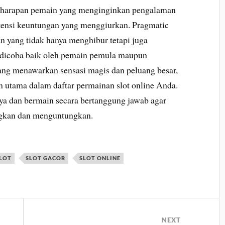
harapan pemain yang menginginkan pengalaman
tensi keuntungan yang menggiurkan. Pragmatic
n yang tidak hanya menghibur tetapi juga
 dicoba baik oleh pemain pemula maupun
yang menawarkan sensasi magis dan peluang besar,
an utama dalam daftar permainan slot online Anda.
nya dan bermain secara bertanggung jawab agar
gkan dan menguntungkan.
LOT
SLOT GACOR
SLOT ONLINE
NEXT