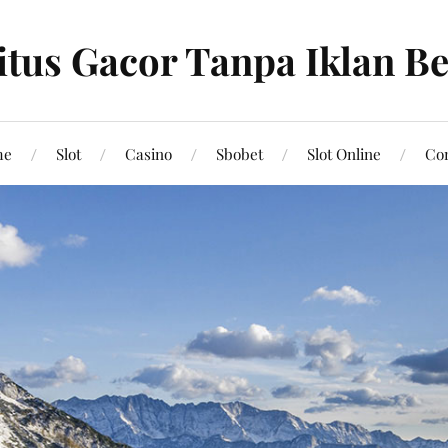
itus Gacor Tanpa Iklan B
me
Slot
Casino
Sbobet
Slot Online
Con