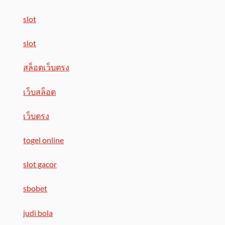
slot
slot
สล็อตเว็บตรง
เว็บสล็อต
เว็บตรง
togel online
slot gacor
sbobet
judi bola