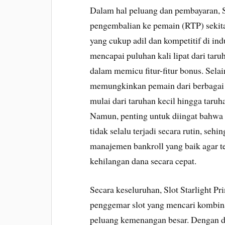
Dalam hal peluang dan pembayaran, S
pengembalian ke pemain (RTP) seki
yang cukup adil dan kompetitif di in
mencapai puluhan kali lipat dari tar
dalam memicu fitur-fitur bonus. Selain
memungkinkan pemain dari berbagai t
mulai dari taruhan kecil hingga tar
Namun, penting untuk diingat bahwa k
tidak selalu terjadi secara rutin, se
manajemen bankroll yang baik agar te
kehilangan dana secara cepat.
Secara keseluruhan, Slot Starlight P
penggemar slot yang mencari kombinas
peluang kemenangan besar. Dengan d