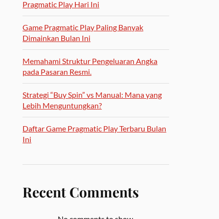
Pragmatic Play Hari Ini
Game Pragmatic Play Paling Banyak
Dimainkan Bulan Ini
Memahami Struktur Pengeluaran Angka
pada Pasaran Resmi.
Strategi “Buy Spin” vs Manual: Mana yang
Lebih Menguntungkan?
Daftar Game Pragmatic Play Terbaru Bulan
Ini
Recent Comments
No comments to show.