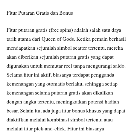
Fitur Putaran Gratis dan Bonus
Fitur putaran gratis (free spins) adalah salah satu daya
tarik utama dari Queen of Gods. Ketika pemain berhasil
mendapatkan sejumlah simbol scatter tertentu, mereka
akan diberikan sejumlah putaran gratis yang dapat
digunakan untuk memutar reel tanpa mengurangi saldo.
Selama fitur ini aktif, biasanya terdapat pengganda
kemenangan yang otomatis berlaku, sehingga setiap
kemenangan selama putaran gratis akan dikalikan
dengan angka tertentu, meningkatkan potensi hadiah
besar. Selain itu, ada juga fitur bonus khusus yang dapat
diaktifkan melalui kombinasi simbol tertentu atau
melalui fitur pick-and-click. Fitur ini biasanya