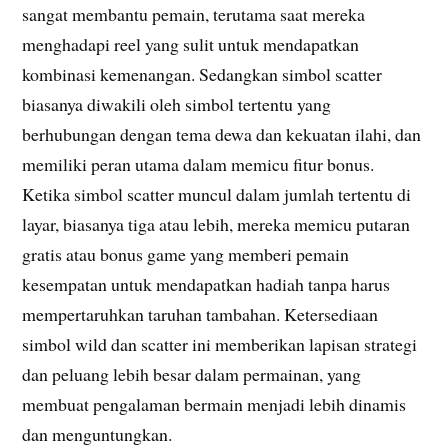
sangat membantu pemain, terutama saat mereka
menghadapi reel yang sulit untuk mendapatkan
kombinasi kemenangan. Sedangkan simbol scatter
biasanya diwakili oleh simbol tertentu yang
berhubungan dengan tema dewa dan kekuatan ilahi, dan
memiliki peran utama dalam memicu fitur bonus.
Ketika simbol scatter muncul dalam jumlah tertentu di
layar, biasanya tiga atau lebih, mereka memicu putaran
gratis atau bonus game yang memberi pemain
kesempatan untuk mendapatkan hadiah tanpa harus
mempertaruhkan taruhan tambahan. Ketersediaan
simbol wild dan scatter ini memberikan lapisan strategi
dan peluang lebih besar dalam permainan, yang
membuat pengalaman bermain menjadi lebih dinamis
dan menguntungkan.