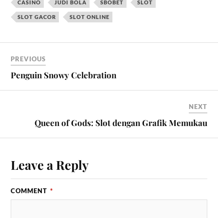
CASINO
JUDI BOLA
SBOBET
SLOT
SLOT GACOR
SLOT ONLINE
PREVIOUS
Penguin Snowy Celebration
NEXT
Queen of Gods: Slot dengan Grafik Memukau
Leave a Reply
COMMENT
*