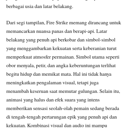
berbagai usia dan latar belakang.
Dari segi tampilan, Fire Strike memang dirancang untuk
memancarkan nuansa panas dan berapi-api. Latar
belakang yang penuh api berkobar dan simbol-simbol
yang menggambarkan kekuatan serta keberanian turut
memperkuat atmosfer permainan. Simbol utama seperti
obor menyala, petir, dan angka keberuntungan terlihat
begitu hidup dan memikat mata. Hal ini tidak hanya
meningkatkan pengalaman visual, tetapi juga
menambah keseruan saat memutar gulungan. Selain itu,
animasi yang halus dan efek suara yang intens
memberikan sensasi seolah-olah pemain sedang berada
di tengah-tengah pertarungan epik yang penuh api dan
kekuatan. Kombinasi visual dan audio ini mampu