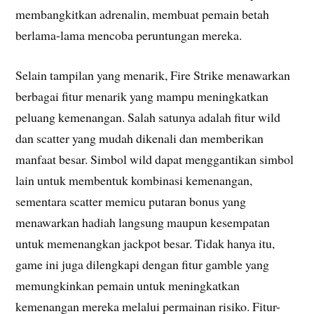
membangkitkan adrenalin, membuat pemain betah
berlama-lama mencoba peruntungan mereka.
Selain tampilan yang menarik, Fire Strike menawarkan
berbagai fitur menarik yang mampu meningkatkan
peluang kemenangan. Salah satunya adalah fitur wild
dan scatter yang mudah dikenali dan memberikan
manfaat besar. Simbol wild dapat menggantikan simbol
lain untuk membentuk kombinasi kemenangan,
sementara scatter memicu putaran bonus yang
menawarkan hadiah langsung maupun kesempatan
untuk memenangkan jackpot besar. Tidak hanya itu,
game ini juga dilengkapi dengan fitur gamble yang
memungkinkan pemain untuk meningkatkan
kemenangan mereka melalui permainan risiko. Fitur-