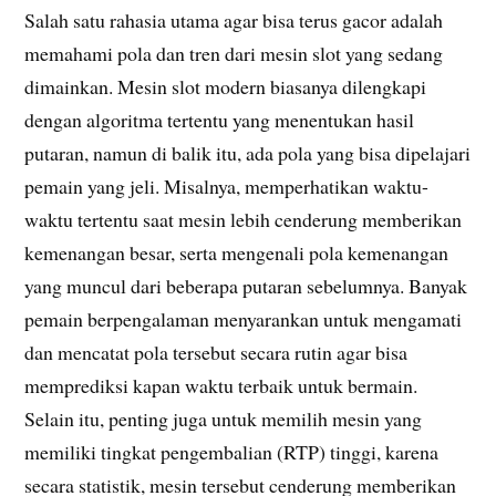
Salah satu rahasia utama agar bisa terus gacor adalah
memahami pola dan tren dari mesin slot yang sedang
dimainkan. Mesin slot modern biasanya dilengkapi
dengan algoritma tertentu yang menentukan hasil
putaran, namun di balik itu, ada pola yang bisa dipelajari
pemain yang jeli. Misalnya, memperhatikan waktu-
waktu tertentu saat mesin lebih cenderung memberikan
kemenangan besar, serta mengenali pola kemenangan
yang muncul dari beberapa putaran sebelumnya. Banyak
pemain berpengalaman menyarankan untuk mengamati
dan mencatat pola tersebut secara rutin agar bisa
memprediksi kapan waktu terbaik untuk bermain.
Selain itu, penting juga untuk memilih mesin yang
memiliki tingkat pengembalian (RTP) tinggi, karena
secara statistik, mesin tersebut cenderung memberikan