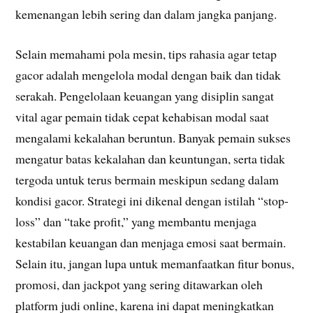
kemenangan lebih sering dan dalam jangka panjang.
Selain memahami pola mesin, tips rahasia agar tetap
gacor adalah mengelola modal dengan baik dan tidak
serakah. Pengelolaan keuangan yang disiplin sangat
vital agar pemain tidak cepat kehabisan modal saat
mengalami kekalahan beruntun. Banyak pemain sukses
mengatur batas kekalahan dan keuntungan, serta tidak
tergoda untuk terus bermain meskipun sedang dalam
kondisi gacor. Strategi ini dikenal dengan istilah “stop-
loss” dan “take profit,” yang membantu menjaga
kestabilan keuangan dan menjaga emosi saat bermain.
Selain itu, jangan lupa untuk memanfaatkan fitur bonus,
promosi, dan jackpot yang sering ditawarkan oleh
platform judi online, karena ini dapat meningkatkan