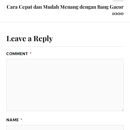
Cara Cepat dan Mudah Menang dengan Bang Gacor
1000
Leave a Reply
COMMENT
*
NAME
*