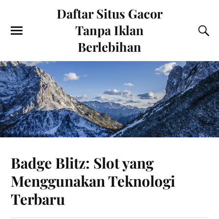
Daftar Situs Gacor
Tanpa Iklan
Berlebihan
Badge Blitz: Slot yang
Menggunakan Teknologi
Terbaru