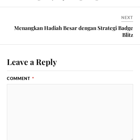
NEXT
Menangkan Hadiah Besar dengan Strategi Badge
Blitz
Leave a Reply
COMMENT
*